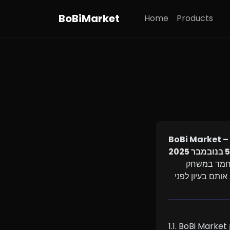
BoBiMarket
Home
Products
ברוך הבא ל-BoBi Market. על-ידי רכישה, גישה או מסחר בכל פריט דיגיטלי או חיית מחמד במשחק 
(“Brainrot”) דרך חנות ה-Roblox שלנו, אתה מסכים לתנאי השימוש הבאים. אנא קרא אותם בעיון לפני 