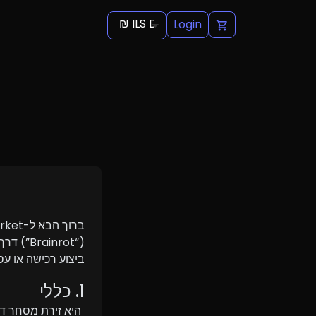
₪ ILS Default
Login
ביצוע רכישה או עס
1. כללי
1.1. BoBi Market היא זירת מסחר דיגיטלית עצמאית המתמחה בחיות מחמד ופריטים וירטואליים במשחק 