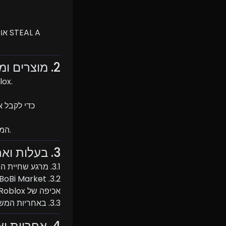
2. מוצרים ומשלוח
2.1. BoBi Market מוכרת חיות מחמד ד
2.4. המסירה מתבצעת לרוב תוך מספר דקות, אך בזמני עומס עלולה להימשך עד 24 שעות.
3. בעלות ואחריות
3.1. מרגע שחיית המחמד נמסרה בהצלחה לחשבון ה-Roblox שלך, הבעלות המלאה עליה עוברת אליך.
אכיפה של Roblox.
3.3. באחריות המשתמש לוודא את שם המשתמש ואת אישור העסקה בזמן המסירה.
4. אחריות ואותנטיות