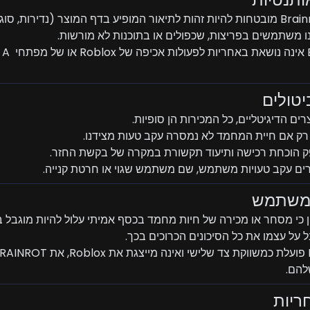
4.3. BoBi Market אי
להם.