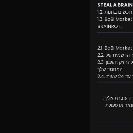
STEAL A BRAI
1. BoBi Market אינה קשורה בשום דרך ל-Roblox Corporation או לצוות הפיתוח של STEAL A 
BRAINROT.
2.3. עליך להחזיק חשבון Roblox פעיל עם גישה למשחק STEAL A BRAINROT כדי לקבל את חיית 
המחמד שלך.
3.2. BoBi Market אינה אחראית על פריטים שאבדו עקב טעות משתמש, מסחר חוזר, הונאה או פעולת 