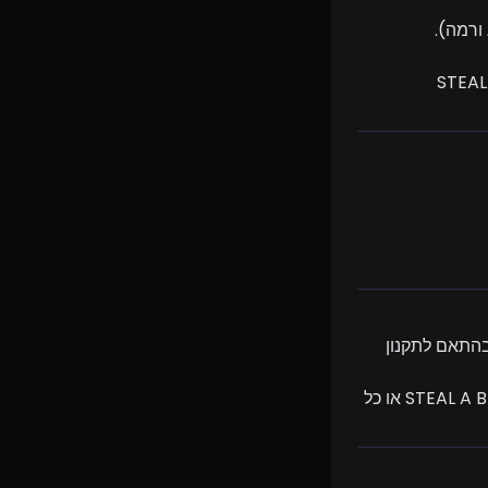
נה נושאת באחריות לפעולות אכיפה של Roblox או של מפתחי STEAL A 
6.1. המשתמש מבין כי מסחר או מכירה של חיות מחמד בכסף אמיתי עלול להיות מוגבל בהתאם לתקנון 
6.2. BoBi Market פועלת כמשווקת צד שלישי ואינה מייצגת את Roblox, את STEAL A BRAINROT או כל 