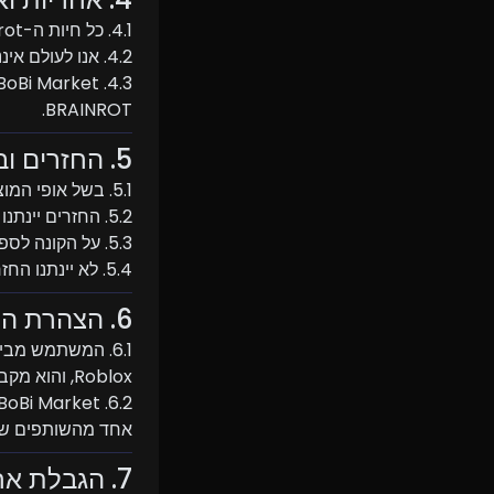
4.1. כל חיות ה-Brainrot מובטחות להיות זהות לתיאור המופיע בדף המוצר (נדירות, סוג ורמה).
4.2. אנו לעולם איננו משתמשים בפריצות, שכפולים או בתוכנות לא מורשות.
BRAINROT.
5. החזרים וביטולים
5.1. בשל אופי המוצרים הדיגיטליים, כל המכירות הן סופיות.
5.2. החזרים יינתנו רק אם חיית המחמד לא נמסרה עקב טעות מצידנו.
5.3. על הקונה לספק הוכחת רכישה ותיעוד תקשורת במקרה של בקשת החזר.
5.4. לא יינתנו החזרים עקב טעויות משתמש, שם משתמש שגוי או חרטת קנייה.
6. הצהרת המשתמש
Roblox, והוא מקבל על עצמו את כל הסיכונים הכרוכים בכך.
אחד מהשותפים ש
7. הגבלת אחריות