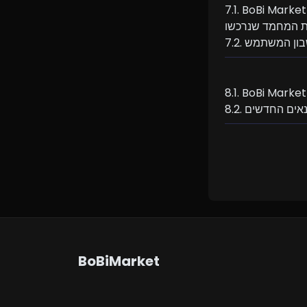
. BoBi Market לא תישא באחריות לכל השעיה, הפסד או נזק הנובעים מהשימוש או המסחר החוזר 
BoBiMarket